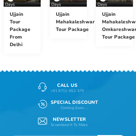
Days
Days
Days
Ujjain
Ujjain
Ujjain
Tour
Mahakaleshwar
Mahakaleshw
Package
Tour Package
Omkareshwa
From
Tour Package
Delhi
CALL US
+91 9711-052-579
SPECIAL DISCOUNT
Coming Soon....
NEWSLETTER
Scrambled It To Make.