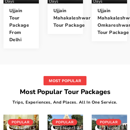
Days
Days
Days
Ujjain
Ujjain
Ujjain
Tour
Mahakaleshwar
Mahakaleshw
Package
Tour Package
Omkareshwa
From
Tour Package
Delhi
MOST POPULAR
Most Popular Tour Packages
Trips, Experiences, And Places. All In One Service.
POPULAR
POPULAR
POPULAR
4 Nights 5
1 Nights 2
2 Nights 3