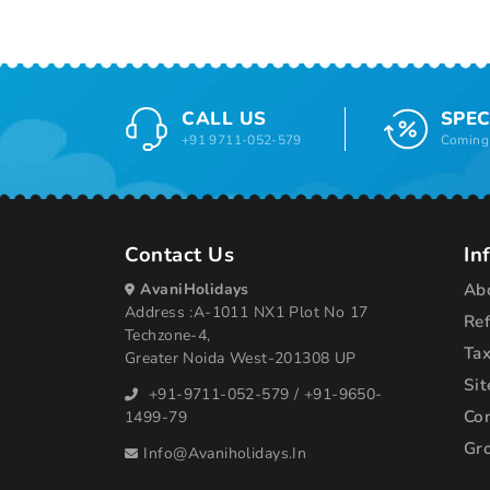
CALL US
SPEC
+91 9711-052-579
Coming 
Contact Us
In
AvaniHolidays
Ab
Address :A-1011 NX1 Plot No 17
Re
Techzone-4,
Tax
Greater Noida West-201308 UP
Si
+91-9711-052-579
/
+91-9650-
Co
1499-79
Gr
Info@avaniholidays.in