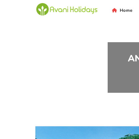
An
Home
A