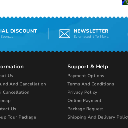
IAL DISCOUNT
NEWSLETTER
Soon....
Scrambled It To Make.
formation
Support & Help
out Us
Payment Options
fund And Cancellation
Terms And Conditions
i Cancellation
Privacy Policy
temap
Online Payment
ntact Us
Package Request
oup Tour Package
Shipping And Delivery Polic