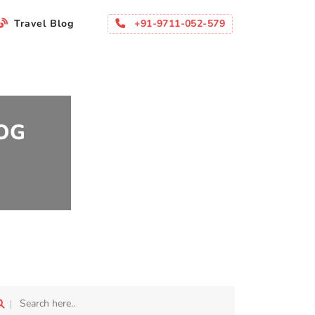
ma
+91-9711-052-579
Travel Blog
OG