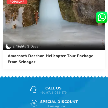
POPULAR
2 Nights 3 Days
Amarnath Darshan Helicopter Tour Package
From Srinagar
CALL US
+91 9711-052-579
SPECIAL DISCOUNT
Coming Soon....